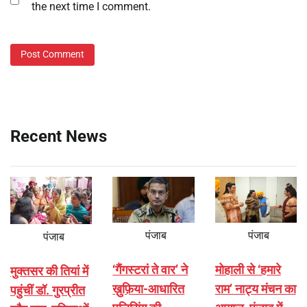
the next time I comment.
Recent News
पंजाब
पंजाब
पंजाब
‘गैंगस्टरां ते वार’ ने
मोहाली से ‘हमारे
मुक्तसर की तियां में
ख़ुफ़िया-आधारित
राम’ नाट्य मंचन का
पहुंचीं डॉ. गुरप्रीत