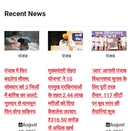
Recent News
पंजाब
पंजाब
पंजाब
पंजाब में फिर
मुख्यमंत्री सेहत
‘आप’ आगामी पंजाब
बदलेगा मौसम:
योजना’ ने 10
विधानसभा चुनाव के
सोमवार को 3 जिलों
प्रमुख प्रक्रियाओं
लिए पूरी तरह
में बारिश का अलर्ट,
के तहत 2.44 लाख
तैयार, 117 सीटों
गुरुवार से मानसून
मरीज़ों को दिया
पर बूथ स्तर की
फिर होगा सक्रिय
कैशलेस उपचार,
तैयारियां शुरू
₹316.50 करोड़
August
August
से अधिक ख़र्च