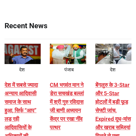
Recent News
देश
पंजाब
देश
देश में सबसे ज्यादा
CM भगवंत मान ने
बेंगलुरु के 3-Star
अन्याय आदिवासी
डेरा सचखंड बल्लां
और 5-Star
समाज के साथ
में श्री गुरु रविदास
होटलों में बड़ी फूड
हुआ, सिर्फ ‘‘आप’’
जी बाणी अध्ययन
सेफ्टी जांच,
लड़ रही
केंद्र पर रखा नींव
Expired दूध-मांस
आदिवासियों के
पत्थर
और खराब सब्जियां
अधिकारों की
मिलने से मचा