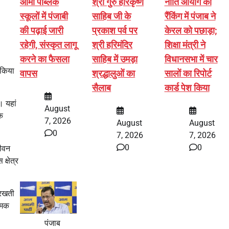
आर्मी पब्लिक
श्री गुरु हरिकृष्ण
नीति आयोग की
स्कूलों में पंजाबी
साहिब जी के
रैंकिंग में पंजाब ने
की पढ़ाई जारी
प्रकाश पर्व पर
केरल को पछाड़ा;
रहेगी, संस्कृत लागू
श्री हरिमंदिर
शिक्षा मंत्री ने
करने का फैसला
साहिब में उमड़ा
विधानसभा में चार
 किया
वापस
श्रद्धालुओं का
सालों का रिपोर्ट
सैलाब
कार्ड पेश किया
। यहां
August
क
7, 2026
August
August
0
7, 2026
7, 2026
0
0
जीवन
्षेत्र
 रखती
त्मक
पंजाब