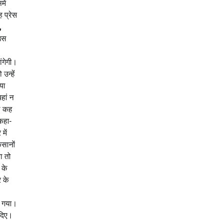
ें
 प्रेस
,
 उस
ंगेगी।
उन्हें
या
हां न
ाल कह
कहा-
में
िसानों
ा तो
 के
र के
ल गया।
 दिए।