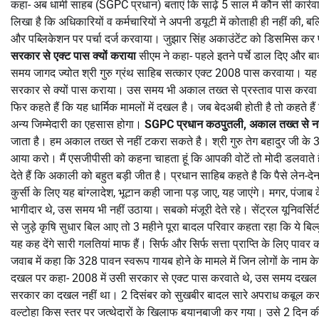
कहा- अब धामी साहब (SGPC प्रधान) बताएं कि साढ़े 5 साल में कौन सी कार्र
लिखा है कि अधिकारियों व कर्मचारियों ने अपनी डयूटी में कोताही ही नहीं की, 
और पब्लिकेशन पर पर्चा दर्ज करवाया। जुझार सिंह अकाउंटेंट को डिसमिस कर प
सरकार से एक्ट पास क्यों कराया
सीएम ने कहा- पहले इतने पर्चे डाल दिए और बाद 
समय जागद ज्योत श्री गुरु ग्रंथ साहिब सत्कार एक्ट 2008 पास करवाया। य
सरकार से क्यों पास कराया। उस समय भी अकाल तख्त से प्रस्ताव पास करवा द
फिर कहते हैं कि यह धार्मिक मामलों में दखल है। जब बेदअबी होती है तो कहते है
अन्य जिम्मेदारी का एहसास होगा।
SGPC प्रधान कठपुतली, अकाल तख्त से न
जाता है। हम अकाल तख्त से नहीं टकरा सकते है। श्री गुरु तेग बहादुर जी के 3
आया करो। मैं एसजीपीसी को कहना चाहता हूं कि आपकी वोटें तो मोदी डलवाते 
देते हैं कि अकाली को बहुत बड़ी जीत है। प्रधान साहिब कहते है कि पैसे लेन-दे
कुर्सी के लिए यह बांग्लादेश, भूटान कही जाना पड़ जाए, यह जाएंगे। मगर, पंजाब
भागीदार थे, उस समय भी नहीं उठाया। सबको मंजूरी देते रहे। सेंट्रल यूनिवर्सि
से जुड़े कृषि सुधार बिल आए तो 3 महीने पूरा बादल परिवार कहता रहा कि ये बि
यह कह देंगे सारी गलतियां माफ हैं। सिर्फ और सिर्फ सत्ता प्राप्ति के लिए पावर
जवाब में कहा कि 328 पावन स्वरूप गायब होने के मामले में जिन लोगों के नाम केस
दखल पर कहा- 2008 में उसी सरकार से एक्ट पास करवाते थे, उस समय दखल 
सरकार का दखल नहीं था। 2 दिसंबर को सुखबीर बादल सारे अपराध कबूल कर गया,
वल्टोहा किस स्तर पर जत्थेदारों के खिलाफ बयानबाजी कर गया। उसे 2 दिन की स