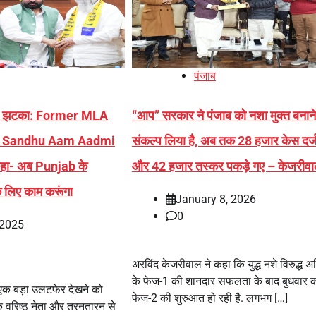
पंजाब
़ा झटका: Former MLA
“आप” सरकार ने पंजाब को नशा मुक्त बनान
h Sandhu Aam Aadmi
संकल्प लिया है, अब तक 28 हजार केस दर्ज
 कहा- अब Punjab के
और 42 हजार तस्कर पकड़े गए – केजरीव
लिए काम करूंगा
January 8, 2026
0
 2025
अरविंद केजरीवाल ने कहा कि युद्ध नशे विरुद्ध 
के फेज-1 की शानदार सफलता के बाद बुधवार 
 एक बड़ा उलटफेर देखने को
फेज-2 की शुरुआत हो रही है. लगभग […]
 के वरिष्ठ नेता और तरनतारन से