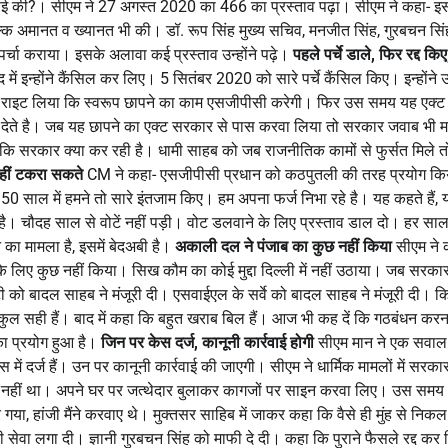
वाई की?। सीएम ने 27 अगस्त 2020 का 466 का प्रस्ताव पढ़ा। सीएम ने कहा- इसम
बल्कि अमानत व ख्यानत भी की। डॉ. रूप सिंह मुख्य सचिव, मनजीत सिंह, गुरबचन सिंह
र्चा कराया। इसके अलावा कई प्रस्ताव उन्होंने पढ़े।
पहले पर्चे डाले, फिर रद्द किए
में इन्होंने कैंसिल कर लिए। 5 सितंबर 2020 को सारे पर्चे कैंसिल किए। इन्होंने
ह राइट लिया कि स्वरूप छापने का काम एसजीपीसी करेगी। फिर उस समय यह एक्ट
ेते है। जब यह छापने का एक्ट सरकार से पास करवा लिया तो सरकार जवाब भी मा
ं कि सरकार क्या कर रही है। धामी साहब को जब राजनीतिक कामों से फुर्सत मिले तो 
हीं टकरा सकते
CM ने कहा- एसजीपीसी प्रधान को कठपुतली की तरह प्रयोग कि
50 साल में हमने तो सारे इंतजाम किए। हम अपना फर्ज निभा रहे है। यह कहते हैं, य
है। चौदह साल से वोटें नहीं पड़ी। वोट डलवाने के लिए प्रस्ताव डाल दो। हर स
न का मामला है, इसमें बेदअबी है।
अकाली दल ने पंजाब का कुछ नहीं किया
सीएम ने 
 के लिए कुछ नहीं किया। सिख कौम का कोई मुद्दा दिल्ली में नहीं उठाया। जब सरकार 
टी को बादल साहब ने मंजूरी दी। एसवाईएल के सर्वे को बादल साहब ने मंजूरी दी। क
ल्कुल सही हैं। बाद में कहा कि बहुत खराब बिल हैं। आज भी कह दें कि गठबंधन करन
 का प्रयोग हुआ है।
जिन पर केस दर्ज, कानूनी कार्रवाई होगी
सीएम मान ने एक सवाल
 में दर्ज हैं। उन पर कानूनी कार्रवाई की जाएगी। सीएम ने धार्मिक मामलों में सरका
नहीं था। अपने घर पर जत्थेदार बुलाकर कागजों पर साइन करवा लिए। उस समय
 हांजी मैंने करवाए थे। मुक्तसर साहिब में जाकर कहा कि वैसे ही मुंह से निक
ेवा लगा दी। ज्ञानी गुरबचन सिंह को माफी दे दी। कहा कि पुराने फैसले रद्द कर