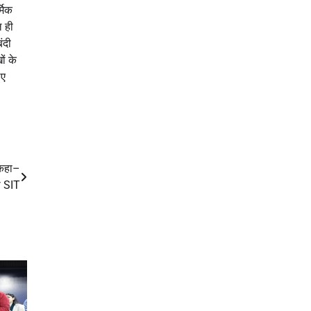
्मिक
ल ही
ंदी
ं के
िए
 कहा–
ी SIT