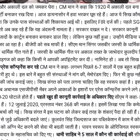
 SGPC और अकाली दल को जमकर घेरा। CM मान ने कहा कि 1920 में अकाली दल बन
्टी बनाकर रख दिया। आज डायनासोर में हवा भरकर घूम रहे हैं। आज ये सिख कौ
 में कहा कि उनके पास संस्थाओं की शिकायत आई थी। इसलिए FIR दर्ज की। पहले S
लगे तो अब कह रहे हैं कि यह अंदरूनी मामला है। सरकार दखल न दे। सरकार कानूनी
ादों के कार्टून बनाकर बनाकर डाल दिए। लेकिन कुछ नहीं हुआ। उन्होंने मीडिया स
र आ रहा है। बीजेपी को सब माफी है। सीएम मान सिंगर जसबीर जस्सी के धार्मिक
त धार्मिक गीत गाते हैं। जस्सी के धार्मिक गीत पर अकाल तख्त के जत्थेदार कुलदीप 
गड़गज को कहा कि किसी ने आपकी अपॉइंटमेंट कर दी। नामिनेट हो। अब तो सिख 
रेस कॉन्फ्रेंस कर रहे
CM मान ने कहा- लगभग पिछले 6-7 सालों में एक बहुत बड़
 हुए थे। इस बारे में बहुत सी संस्थाओं ने मांग की, मेमोरंडम दिए। फिर भी कुछ नह
 इसकी जांच कराई जाए। सिख संगत को पता लगना चाहिए कि वह स्वरूप कहां है। इ
तब अचानक एसजीपीसी मेंबर अपने आकाओं के इशारों पर प्रेस कॉन्फ्रेंस करने लगे
0-20 घोटाले होते हैं।
पहले खुद ही कानूनी कार्रवाई के अधिकार दिए
सीएम ने कहा- 
पियां हैं। 12 जुलाई 2020, प्रस्ताव नंबर 368 की नकल है। इसमें लिखा गया कि कम
 चर्चा की गई। सिख संगत में इस घटना को लेकर कई तरह के शंकाएं पैदा हो रही हैं।
से जुडे़ अधिकारी बदले जाएं। कुलवंत सिंह जिल्दसाज का पब्लिकेशन में काम में को
ूप को अग्नि भेंट करने की सेवा भी बदली जाती है। पावन स्वरूप के ओरिजिनल स्वरूप
 सेवादार के महासचिव को दिए गए।
धामी साहिब ने 5 साल में कौन सी कार्रवाई की
सीए