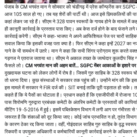
पंजाब के CM भगवंत मान ने सोमवार को चंडीगढ़ में प्रेस कॉन्फ्रेंस कर
आज 105 साल हो गए। तब यह शेरों की पार्टी थी। आज इसे छिपकलियों की पार
कहां लेकर जा रहे हैं। सीएम ने 328 पावन स्वरूपों के गायब होने के मामले
ही कानूनी कार्रवाई के प्रस्ताव पास किए। अब केस दर्ज होने के बाद फंसने 
कार्रवाई करेगी। सीएम ने कहा- भाजपा ने अपने आफिशियल पेज पर चारों साहिबज
सवाल किया कि इसकी वजह पता क्या है। फिर सीएम ने कहा इन्हें 2027 का नज
गाने के भी समर्थन में उतरे। मान ने कहा कि सभी सिंगर प्रोग्राम शुरू करते वक्
गड़गज ने एतराज जताया था। सीएम ने अकाल तख्त के जत्थेदार कुलदीप सिंह 
फैसले लो।
CM भगवंत मान की अहम बातें…
SGPC मेंबर आकाओं के इशारे पर प्
दुखदायक घटना को लेकर लोगों में रोष है। जिसमें गुरु साहिब के 328 स्वरूप चोरी
तो धरना दिया। कुछ संस्थाओं ने सरकार तक पहुंच की। उन्होंने मांग की कि
इस मामले में सरकार ने FIR दर्ज की। SIT बनाई ताकि पूरी पड़ताल हो सके। 
कहते हैं कि ये पैसों का घोटाला है। प्रधान कहते हैं कि एसजीपीसी में रोजाना 1
पास शिरोमणि गुरुद्वारा प्रबंधक कमेटी के अंतरिम कमेटी के प्रस्तावों की का
मीटिंग 19 -5-2016 में हुई। इसमें पब्लिकेशन विभाग में लगी आग पर गंभीरता से
जरूरत है कि शंकाओं को दूर किया जाए। कोई जांच प्रभावित न हो, तुरंत विभाग 
के कारण ठेका रद्द किया जाता। वहीं, गोइंदवाल साहिब गुरु साहिब के वृद्ध स्वर
रिकवरी व उपयुक्त अधिकारी व कर्मचारियों कानूनी कार्रवाई करने के अधिकार