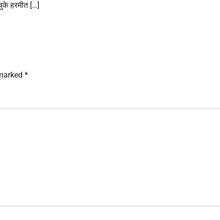
ुके हरमीत […]
 marked
*