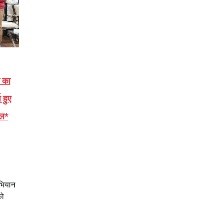
े का
 हुए
ाल*
अभियान
को