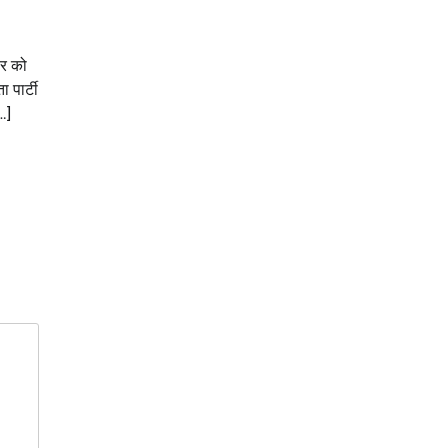
ार को
पार्टी
…]