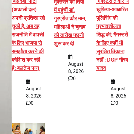
‘बेअदबी’ पार्टी
‘गैंगस्टरां ते वार’ ने
मुक्तसर की तियां
(अकाली दल)
ख़ुफ़िया-आधारित
में पहुंचीं डॉ.
अपनी प्रतिष्ठा खो
पुलिसिंग की
गुरप्रीत कौर मान,
चुकी है, अब वह
प्रभावशीलता
महिलाओं ने चुनाव
राजनीति में वापसी
सिद्ध की; गैंगस्टरों
की तारीख पूछनी
के लिए भाजपा से
के लिए कहीं भी
शुरू कर दी
समझौता करने की
सुरक्षित ठिकाना
कोशिश कर रही
नहीं : DGP गौरव
August
है: बलतेज पन्नू
यादव
8, 2026
0
August
August
8, 2026
8, 2026
0
0