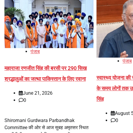
पंजाब
पंजाब
महाराजा रणजीत सिंह की बरसी पर 290 सिख
स्वास्थ्य योजना क
श्रद्धालुओं का जत्था पाकिस्तान के लिए रवाना
के समय लोगों तक उ
June 21, 2026
सिंह
0
August 5
0
Shiromani Gurdwara Parbandhak
Committee की ओर से आज सुबह अमृतसर स्थित