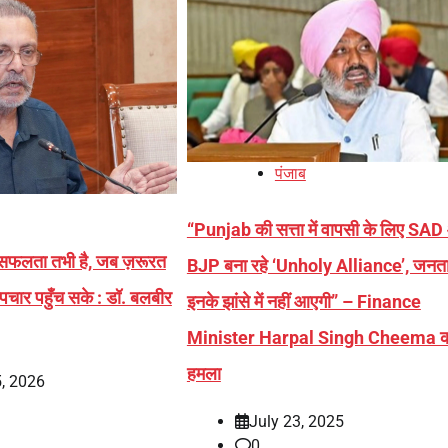
पंजाब
“Punjab की सत्ता में वापसी के लिए SA
ी सफलता तभी है, जब ज़रूरत
BJP बना रहे ‘Unholy Alliance’, जनत
पचार पहुँच सके : डॉ. बलबीर
इनके झांसे में नहीं आएगी” – Finance
Minister Harpal Singh Cheema का
हमला
, 2026
July 23, 2025
0