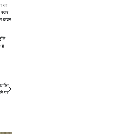
या जा
 स्तर
हत कवर
ोंने
िधा
र्षित
रे पर