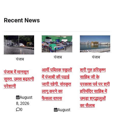
Recent News
पंजाब
पंजाब
पंजाब
आर्मी पब्लिक स्कूलों
श्री गुरु हरिकृष्ण
पंजाब में मानसून
में पंजाबी की पढ़ाई
साहिब जी के
सुस्त, उमस बढ़ाएगी
जारी रहेगी, संस्कृत
प्रकाश पर्व पर श्री
परेशानी
लागू करने का
हरिमंदिर साहिब में
August
फैसला वापस
उमड़ा श्रद्धालुओं
8, 2026
का सैलाब
0
August