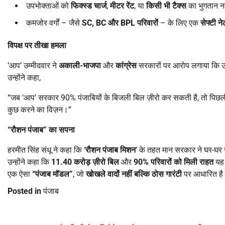
उपभोक्ताओं को
फिक्स्ड चार्ज
,
मीटर रेंट
, या
किसी भी टैक्स
का भुगतान न
कमजोर वर्गों – जैसे
SC, BC
और
BPL
परिवारों
– के लिए एक
सेफ्टी ने
विपक्ष पर तीखा हमला
‘आप’ उम्मीदवार ने
अकाली-भाजपा
और
कांग्रेस
सरकारों पर आरोप लगाया कि उन्ह
उन्होंने कहा,
“जब ‘आप’ सरकार 90% पंजाबियों के बिजली बिल ज़ीरो कर सकती है, तो पिछली 
कुछ करने का विज़न।”
“
रौशन पंजाब
”
का सपना
हरमीत सिंह संधू ने कहा कि ‘
रौशन पंजाब मिशन
’ के तहत मान सरकार ने घर-घर 
उन्होंने कहा कि
11.40
करोड़ ज़ीरो बिल
और
90%
परिवारों को मिली राहत
यह 
एक ऐसा
“
पंजाब मॉडल
”
, जो
खोखले वादों नहीं बल्कि ठोस गारंटी
पर आधारित है
Posted in
पंजाब