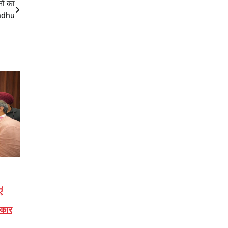
ों का
andhu
ं
रकार