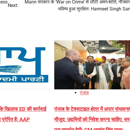
ness
Mann सरकार के ‘War on Crime’ से लौटी अमन-शांति, नौजवान
Next:
भविष्य हुआ सुरक्षित: Harmeet Singh S
पंजाब
ा के खिलाफ ED की कार्रवाई
पंजाब के टेक्सटाइल क्षेत्र में अपार संभावनाए
 प्रेरित है: AAP
मौजूद; उद्यमियों को निवेश करना चाहिए, स
पूरा समर्थन देगी: CM भगवंत सिंह मान*