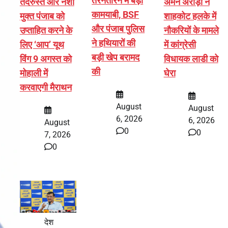
तरनतारन में बड़ी
तंदरुस्त और नशा
अमन अरोड़ा ने
कामयाबी, BSF
मुक्त पंजाब को
शाहकोट हलके में
और पंजाब पुलिस
उप्ताहित करने के
नौकरियों के मामले
ने हथियारों की
लिए ‘आप’ यूथ
में कांग्रेसी
बड़ी खेप बरामद
विंग 9 अगस्त को
विधायक लाडी को
की
मोहाली में
घेरा
करवाएगी मैराथन
August
August
6, 2026
6, 2026
August
0
0
7, 2026
0
देश