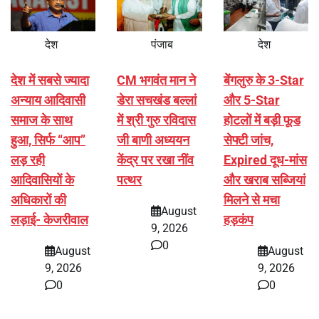
देश
पंजाब
देश
देश में सबसे ज्यादा
CM भगवंत मान ने
बेंगलुरु के 3-Star
अन्याय आदिवासी
डेरा सचखंड बल्लां
और 5-Star
समाज के साथ
में श्री गुरु रविदास
होटलों में बड़ी फूड
हुआ, सिर्फ ‘‘आप’’
जी बाणी अध्ययन
सेफ्टी जांच,
लड़ रही
केंद्र पर रखा नींव
Expired दूध-मांस
आदिवासियों के
पत्थर
और खराब सब्जियां
अधिकारों की
मिलने से मचा
August
लड़ाई- केजरीवाल
हड़कंप
9, 2026
0
August
August
9, 2026
9, 2026
0
0