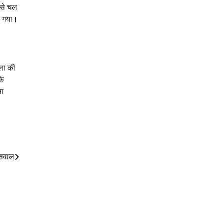
 से चल
या गया।
ाला की
के
ना
 सवाल