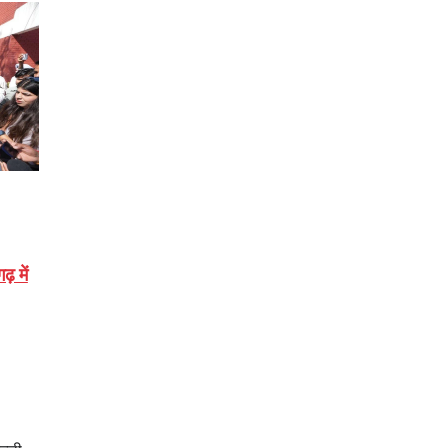
़ में