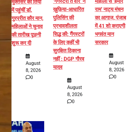
‘गैंगस्टरां ते वार’ ने
मोहाली से ‘हमारे
मुक्तसर की तियां
ख़ुफ़िया-आधारित
राम’ नाट्य मंचन
में पहुंचीं डॉ.
पुलिसिंग की
का आगाज, पंजाब
गुरप्रीत कौर मान,
प्रभावशीलता
में 41 शो कराएगी
महिलाओं ने चुनाव
सिद्ध की; गैंगस्टरों
भगवंत मान
की तारीख पूछनी
के लिए कहीं भी
सरकार
शुरू कर दी
सुरक्षित ठिकाना
नहीं : DGP गौरव
August
August
यादव
8, 2026
8, 2026
0
0
August
8, 2026
0