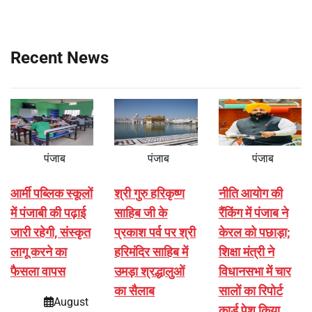
Recent News
पंजाब
पंजाब
पंजाब
आर्मी पब्लिक स्कूलों
श्री गुरु हरिकृष्ण
नीति आयोग की
में पंजाबी की पढ़ाई
साहिब जी के
रैंकिंग में पंजाब ने
जारी रहेगी, संस्कृत
प्रकाश पर्व पर श्री
केरल को पछाड़ा;
लागू करने का
हरिमंदिर साहिब में
शिक्षा मंत्री ने
फैसला वापस
उमड़ा श्रद्धालुओं
विधानसभा में चार
का सैलाब
सालों का रिपोर्ट
August
कार्ड पेश किया