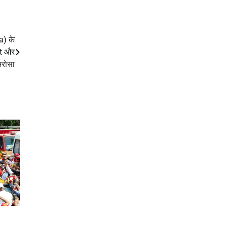
) के
rt और
भरोसा