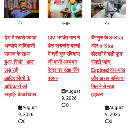
देश
पंजाब
देश
देश में सबसे ज्यादा
CM भगवंत मान ने
बेंगलुरु के 3-Star
अन्याय आदिवासी
डेरा सचखंड बल्लां
और 5-Star
समाज के साथ
में श्री गुरु रविदास
होटलों में बड़ी फूड
हुआ, सिर्फ ‘‘आप’’
जी बाणी अध्ययन
सेफ्टी जांच,
लड़ रही
केंद्र पर रखा नींव
Expired दूध-मांस
आदिवासियों के
पत्थर
और खराब सब्जियां
अधिकारों की
मिलने से मचा
August
लड़ाई- केजरीवाल
हड़कंप
9, 2026
0
August
August
9, 2026
9, 2026
0
0