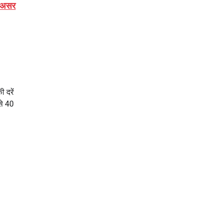
ा असर
 दरें
से 40