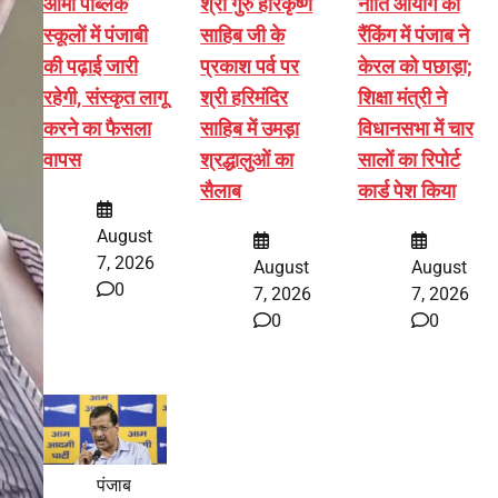
आर्मी पब्लिक
श्री गुरु हरिकृष्ण
नीति आयोग की
स्कूलों में पंजाबी
साहिब जी के
रैंकिंग में पंजाब ने
की पढ़ाई जारी
प्रकाश पर्व पर
केरल को पछाड़ा;
रहेगी, संस्कृत लागू
श्री हरिमंदिर
शिक्षा मंत्री ने
करने का फैसला
साहिब में उमड़ा
विधानसभा में चार
वापस
श्रद्धालुओं का
सालों का रिपोर्ट
सैलाब
कार्ड पेश किया
August
7, 2026
August
August
0
7, 2026
7, 2026
0
0
पंजाब