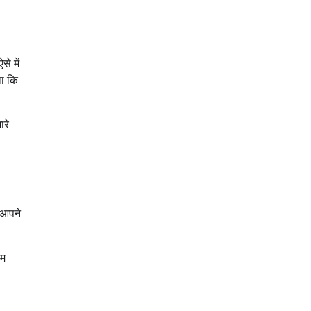
े में
था कि
ारे
 आपने
हम