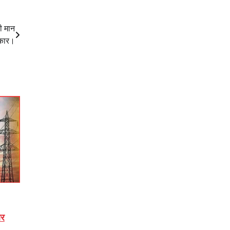
ी मान
कार।
और