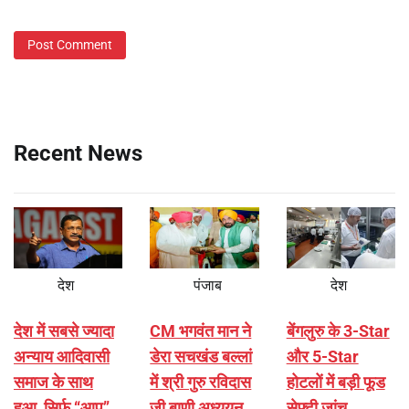
Recent News
देश
पंजाब
देश
देश में सबसे ज्यादा
CM भगवंत मान ने
बेंगलुरु के 3-Star
अन्याय आदिवासी
डेरा सचखंड बल्लां
और 5-Star
समाज के साथ
में श्री गुरु रविदास
होटलों में बड़ी फूड
हुआ, सिर्फ ‘‘आप’’
जी बाणी अध्ययन
सेफ्टी जांच,