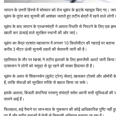
जापान
के उत्तरी हिस्से में सोमवार को तेज भूकंप के झटके महसूस किए गए।
जाप
भूकंप के तुरंत बाद सुनामी की आशंका जताते हुए तटीय क्षेत्रों में रहने वाले लोगो
भूकंप के बाद जापान के प्रधानमंत्री ने आपात स्थिति से निपटने के लिए एक इम
खाली कर ऊंचाई वाले सुरक्षित स्थानों की ओर जाएं।
भूकंप का केंद्र प्रशांत महासागर में लगभग 10 किलोमीटर की गहराई पर बताय
करीब 3 मीटर ऊंची सुनामी लहरों की चेतावनी जारी की है।
एहतियात के तौर पर
NHK
ने तटीय इलाकों के लिए इमरजेंसी अलर्ट जारी किया
प्रशासन ने लोगों को समुद्र से दूर रहने की सख्त हिदायत दी है।
भूकंप के असर से
शिंकानसेन
(बुलेट ट्रेन) सेवाएं, खासकर
टोक्यो
और
ओमोरी
के
है, ताकि सेवाओं को सुरक्षित तरीके से बहाल किया जा सके।
इसके अलावा, बिजली कंपनियां परमाणु संयंत्रों समेत अपनी सभी सुविधाओं की ज
सामने आई हैं।
फिलहाल, बड़े पैमाने पर जान-माल के नुकसान की कोई आधिकारिक पुष्टि नहीं हु
पर हैं और तटीय इलाकों में तेजी से निकासी अभियान चलाया जा रहा है।