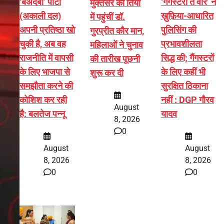
‘बेअदबी’ पार्टी
‘गैंगस्टरां ते वार’ ने
मुक्तसर की तियां
(अकाली दल)
ख़ुफ़िया-आधारित
में पहुंचीं डॉ.
अपनी प्रतिष्ठा खो
पुलिसिंग की
गुरप्रीत कौर मान,
चुकी है, अब वह
प्रभावशीलता
महिलाओं ने चुनाव
राजनीति में वापसी
सिद्ध की; गैंगस्टरों
की तारीख पूछनी
के लिए भाजपा से
के लिए कहीं भी
शुरू कर दी
समझौता करने की
सुरक्षित ठिकाना
कोशिश कर रही
नहीं : DGP गौरव
August
है: बलतेज पन्नू
यादव
8, 2026
0
August
August
8, 2026
8, 2026
0
0