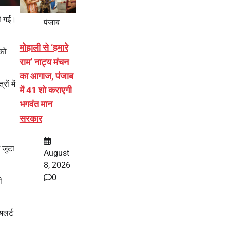
की गई।
पंजाब
मोहाली से ‘हमारे
 को
राम’ नाट्य मंचन
का आगाज, पंजाब
त्रों में
में 41 शो कराएगी
भगवंत मान
सरकार
 जुटा
August
8, 2026
0
ी
अलर्ट