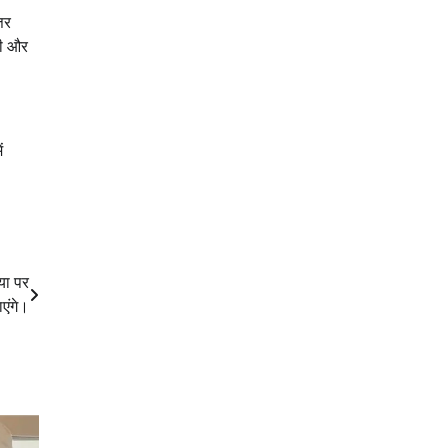
तर
नी और
ं
या पर
ाएंगे।