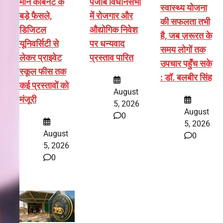
मान कैबिनेट के
पंजाब विधानसभा
स्वास्थ्य योजना
बड़े फैसले,
में रोजगार और
की सफलता तभी
डिजिटल
औद्योगिक निवेश
है, जब ज़रूरत के
यूनिवर्सिटी से
पर धन्यवाद
समय लोगों तक
लेकर प्राइवेट
प्रस्ताव पारित
उपचार पहुँच सके
स्कूल फीस तक
: डॉ. बलबीर सिंह
कई प्रस्तावों को
August
मंजूरी
5, 2026
August
0
5, 2026
August
0
5, 2026
0