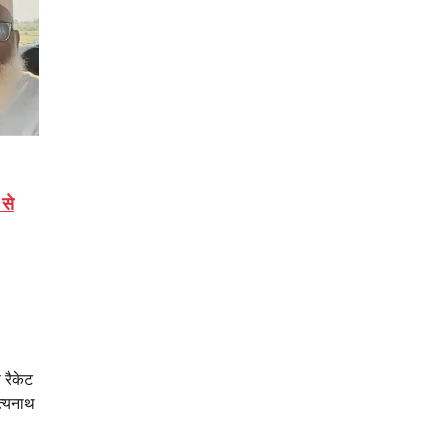
 से
ण रैकेट
ित्यनाथ