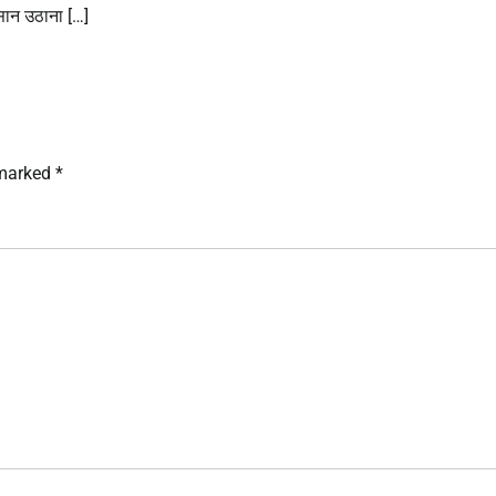
सान उठाना […]
 marked
*