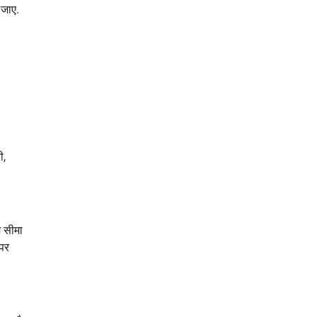
 जाए.
ी,
म सीमा
 पर