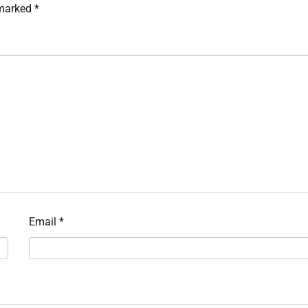
 marked
*
Email
*