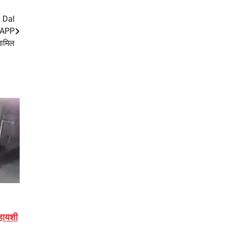
i Dal
त APP
 शामिल
िहायशी