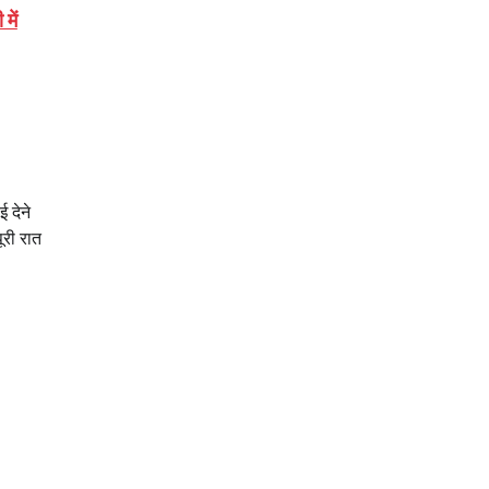
में
ई देने
ूरी रात