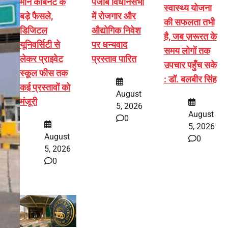
मान कैबिनेट के
पंजाब विधानसभा
स्वास्थ्य योजना
बड़े फैसले,
में रोजगार और
की सफलता तभी
डिजिटल
औद्योगिक निवेश
है, जब ज़रूरत के
यूनिवर्सिटी से
पर धन्यवाद
समय लोगों तक
लेकर प्राइवेट
प्रस्ताव पारित
उपचार पहुँच सके
स्कूल फीस तक
: डॉ. बलबीर सिंह
कई प्रस्तावों को
August
मंजूरी
5, 2026
August
0
5, 2026
August
0
5, 2026
0