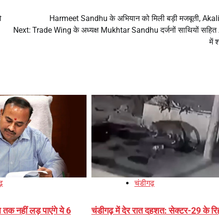
ो
Harmeet Sandhu के अभियान को मिली बड़ी मजबूती, Akal
Next:
Trade Wing के अध्यक्ष Mukhtar Sandhu दर्जनों साथियों सहि
में
ढ़
चंडीगढ़
तक नहीं लड़ पाएंगे ये 6
चंडीगढ़ में देर रात दहशत: सेक्टर-29 के र