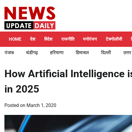
Skip
Saturday, August 8, 2026
to
content
HOME
देश
विदेश
राजनीति
मनोरंजन
टेक्नोलॉजी
पंजाब
चंडीगढ़
हरियाणा
हिमाचल
दिल्ली
उत्तर
How Artificial Intelligence
in 2025
Posted on
March 1, 2020