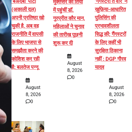
‘बेअदबी’ पार्टी
‘गैंगस्टरां ते वार’ ने
मुक्तसर की तियां
(अकाली दल)
ख़ुफ़िया-आधारित
में पहुंचीं डॉ.
अपनी प्रतिष्ठा खो
पुलिसिंग की
गुरप्रीत कौर मान,
चुकी है, अब वह
प्रभावशीलता
महिलाओं ने चुनाव
राजनीति में वापसी
सिद्ध की; गैंगस्टरों
की तारीख पूछनी
के लिए भाजपा से
के लिए कहीं भी
शुरू कर दी
समझौता करने की
सुरक्षित ठिकाना
कोशिश कर रही
नहीं : DGP गौरव
August
है: बलतेज पन्नू
यादव
8, 2026
0
August
August
8, 2026
8, 2026
0
0