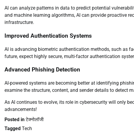
AI can analyze patterns in data to predict potential vulnerabil
and machine learning algorithms, AI can provide proactive re
infrastructure.
Improved Authentication Systems
AI is advancing biometric authentication methods, such as facia
future, expect highly secure, multi-factor authentication sys
Advanced Phishing Detection
AI-powered systems are becoming better at identifying phishi
examine the structure, content, and sender details to detect ma
As AI continues to evolve, its role in cybersecurity will only 
advancements!
Posted in
टेक्नोलॉजी
Tagged
Tech