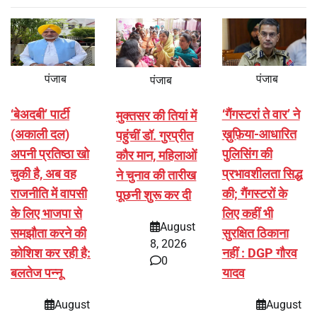
पंजाब
पंजाब
पंजाब
‘बेअदबी’ पार्टी
‘गैंगस्टरां ते वार’ ने
मुक्तसर की तियां में
(अकाली दल)
ख़ुफ़िया-आधारित
पहुंचीं डॉ. गुरप्रीत
अपनी प्रतिष्ठा खो
पुलिसिंग की
कौर मान, महिलाओं
चुकी है, अब वह
प्रभावशीलता सिद्ध
ने चुनाव की तारीख
राजनीति में वापसी
की; गैंगस्टरों के
पूछनी शुरू कर दी
के लिए भाजपा से
लिए कहीं भी
August
समझौता करने की
सुरक्षित ठिकाना
8, 2026
कोशिश कर रही है:
नहीं : DGP गौरव
0
बलतेज पन्नू
यादव
August
August