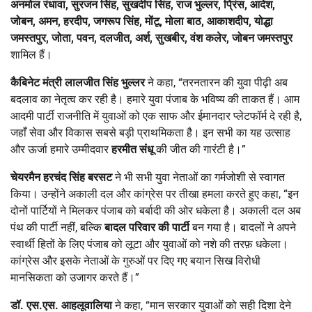
अनमोल रंधावा
,
सुरजन सिंह
,
सुखदीप सिंह
,
राज भुल्लर
,
प्रिंस
,
आदेश
,
जोबन
,
अमन
,
हरदीप
,
जगरूप सिंह
,
मोंटू
,
मोला बाठ
,
आकाशदीप
,
योद्धा
जमस्तपुर
,
जोता
,
पवन
,
दलजीत
,
अर्श
,
सुखबीर
,
वंश कलेर
,
जोबन जमस्तपुर
शामिल हैं।
कैबिनेट मंत्री लालजीत सिंह भुल्लर
ने कहा, “तरनतारन की युवा पीढ़ी अब
बदलाव का नेतृत्व कर रही है। हमारे युवा पंजाब के भविष्य की ताकत हैं। आम
आदमी पार्टी राजनीति में युवाओं को एक साफ और ईमानदार प्लेटफॉर्म दे रही है,
जहाँ सेवा और विकास सबसे बड़ी प्राथमिकता है। इन सभी का यह उत्साह
और ऊर्जा हमारे उम्मीदवार
हरमीत संधू
की जीत की गारंटी है।”
चेयरमैन हरचंद सिंह बरसट
ने भी सभी युवा नेताओं का गर्मजोशी से स्वागत
किया। उन्होंने अकाली दल और कांग्रेस पर तीखा हमला करते हुए कहा, “इन
दोनों पार्टियों ने मिलकर पंजाब को बर्बादी की ओर धकेला है। अकाली दल अब
पंथ की पार्टी नहीं, बल्कि
बादल परिवार की पार्टी
बन गया है। बादलों ने अपने
स्वार्थी हितों के लिए पंजाब को लूटा और युवाओं को नशे की तरफ़ धकेला।
कांग्रेस और इसके नेताओं के गुरुओं पर दिए गए बयान सिख विरोधी
मानसिकता को उजागर करते हैं।”
डॉ. एस.एस. आहलूवालिया
ने कहा, “मान सरकार युवाओं को सही दिशा देने