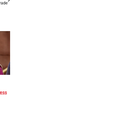
grade
ress