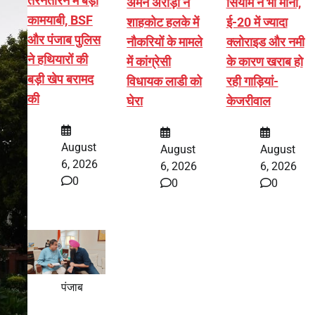
तरनतारन में बड़ी
अमन अरोड़ा ने
सियाम ने भी माना,
कामयाबी, BSF
शाहकोट हलके में
ई-20 में ज्यादा
और पंजाब पुलिस
नौकरियों के मामले
क्लोराइड और नमी
ने हथियारों की
में कांग्रेसी
के कारण खराब हो
बड़ी खेप बरामद
विधायक लाडी को
रही गाड़ियां-
की
घेरा
केजरीवाल
August
August
August
6, 2026
6, 2026
6, 2026
0
0
0
पंजाब