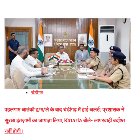
चंडीगढ़
पहलगाम आतंकी ह/म/ले के बाद चंडीगढ़ में हाई अलर्ट: प्रशासक ने
सुरक्षा इंतज़ामों का जायज़ा लिया, Kataria बोले- लापरवाही बर्दाश्त
नहीं होगी।