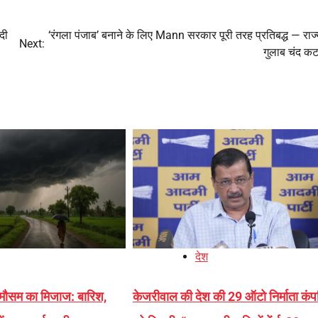
दी
‘रंगला पंजाब’ बनाने के लिए Mann सरकार पूरी तरह प्रतिबद्ध — राज
Next:
गुलाब चंद कट
देश
 मौसम का मिजाज: बारिश,
केजरीवाल की देश की 29 ऑटो निर्माता कंपन