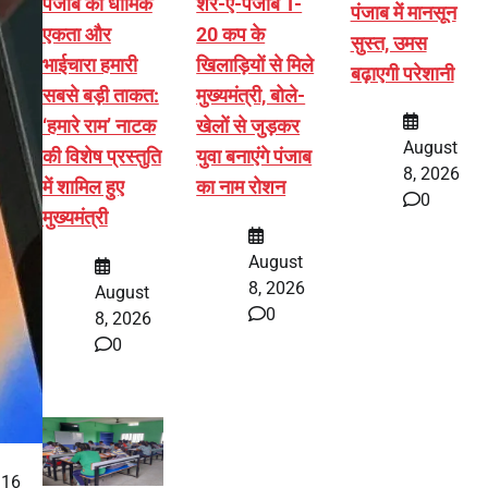
पंजाब की धार्मिक
शेर-ए-पंजाब T-
पंजाब में मानसून
एकता और
20 कप के
सुस्त, उमस
भाईचारा हमारी
खिलाड़ियों से मिले
बढ़ाएगी परेशानी
सबसे बड़ी ताकत:
मुख्यमंत्री, बोले-
‘हमारे राम’ नाटक
खेलों से जुड़कर
August
की विशेष प्रस्तुति
युवा बनाएंगे पंजाब
8, 2026
में शामिल हुए
का नाम रोशन
0
मुख्यमंत्री
August
8, 2026
August
0
8, 2026
0
ं 16