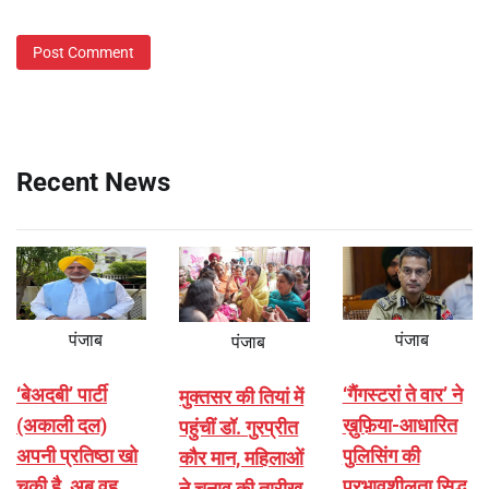
Recent News
पंजाब
पंजाब
पंजाब
‘बेअदबी’ पार्टी
‘गैंगस्टरां ते वार’ ने
मुक्तसर की तियां में
(अकाली दल)
ख़ुफ़िया-आधारित
पहुंचीं डॉ. गुरप्रीत
अपनी प्रतिष्ठा खो
पुलिसिंग की
कौर मान, महिलाओं
चुकी है, अब वह
प्रभावशीलता सिद्ध
ने चुनाव की तारीख