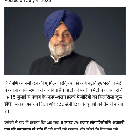
Posted on
July 4, 2025
शिरोमणि अकाली दल की पुनर्गठन प्रक्रिया को आगे बढ़ाते हुए भरती कमेटी
ने अगला कार्यक्रम जारी कर दिया है। पार्टी की भरती कमेटी ने जानकारी दी
कि
15
जुलाई से पंजाब के अलग-अलग हल्कों में मीटिंगों का सिलसिला शुरू
होगा
, जिसका मकसद ज़िला और स्टेट डेलीगेट्स के चुनावों की तैयारी करना
है।
कमेटी ने यह भी बताया कि अब तक
8
लाख
29
हज़ार लोग शिरोमणि अकाली
दल की सदस्यता ले चुके हैं
, जो पार्टी की ताक़त और लोगों के विश्वास को