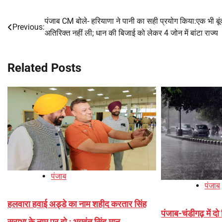
पंजाब CM बोले- हरियाणा ने पानी का सही प्रयोग किया:एक भी बूं
Post
Previous:
अतिरिक्त नहीं ली; धान की बिजाई को लेकर 4 जोन में बांटा राज्य
navigation
Related Posts
पंजाब
पंजाब
हलवारा हवाई अड्डे का नाम शहीद करतार सिंह
पंजाब-चंडीगढ़ में द
सराभा के नाम पर हो : भगवंत सिंह मान