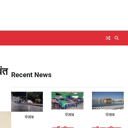
वंत
Recent News
पंजाब
पंजाब
पंजाब