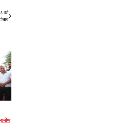
ts को
 पंजाब
्रामीण