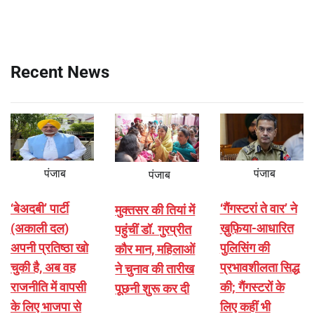
Recent News
पंजाब
पंजाब
पंजाब
‘बेअदबी’ पार्टी
‘गैंगस्टरां ते वार’ ने
मुक्तसर की तियां में
(अकाली दल)
ख़ुफ़िया-आधारित
पहुंचीं डॉ. गुरप्रीत
अपनी प्रतिष्ठा खो
पुलिसिंग की
कौर मान, महिलाओं
चुकी है, अब वह
प्रभावशीलता सिद्ध
ने चुनाव की तारीख
राजनीति में वापसी
की; गैंगस्टरों के
पूछनी शुरू कर दी
के लिए भाजपा से
लिए कहीं भी