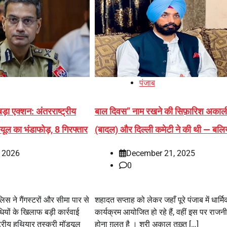
पंजाब
़ा एक्शन: अंतरराष्ट्रीय
बाल दिवस” नाम रखने की सिफ़ारिश अकाल
यूल का भंडाफोड़, 8 गिरफ्तार
(बादल) और दिल्ली कमेटी ने की थी — बलि
, 2026
December 21, 2025
0
िस ने गैंगस्टरों और सीमा पार से
शहादत सप्ताह को लेकर जहाँ पूरे पंजाब में धार्म
यों के खिलाफ बड़ी कार्रवाई
कार्यक्रम आयोजित हो रहे हैं, वहीं इस पर राजन
ट्रीय हथियार तस्करी मॉड्यूल
होना ग़लत है । श्री अकाल तख़्त […]