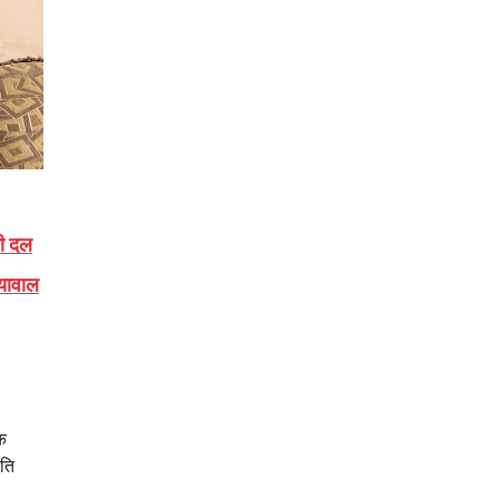
ी दल
यावाल
िक
ीति