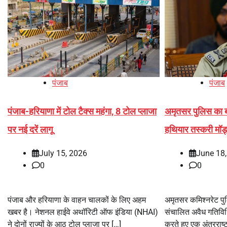
पंजाब
पंजाब
पंजाब-हरियाणा में टोल टैक्स महंगा, 8 टोल प्लाजा
अमृतसर पुलिस का बड
पर नई दरें लागू
हथियार तस्करी मॉड्
July 15, 2026
June 18
0
0
पंजाब और हरियाणा के वाहन चालकों के लिए अहम
अमृतसर कमिश्नरेट पुल
खबर है। नेशनल हाईवे अथॉरिटी ऑफ इंडिया (NHAI)
संचालित अवैध गतिविधि
ने दोनों राज्यों के आठ टोल प्लाजा पर […]
करते हुए एक अंतरराष्