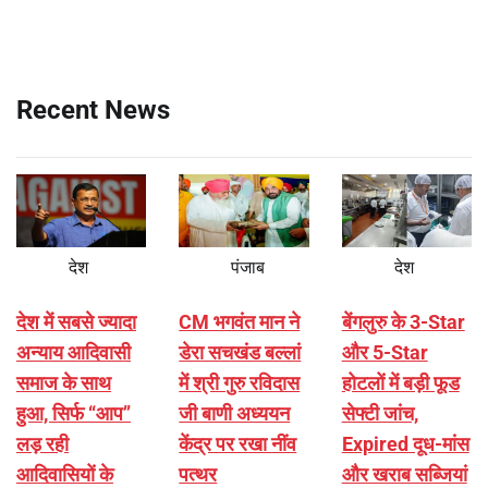
Recent News
देश
पंजाब
देश
देश में सबसे ज्यादा
CM भगवंत मान ने
बेंगलुरु के 3-Star
अन्याय आदिवासी
डेरा सचखंड बल्लां
और 5-Star
समाज के साथ
में श्री गुरु रविदास
होटलों में बड़ी फूड
हुआ, सिर्फ ‘‘आप’’
जी बाणी अध्ययन
सेफ्टी जांच,
लड़ रही
केंद्र पर रखा नींव
Expired दूध-मांस
आदिवासियों के
पत्थर
और खराब सब्जियां