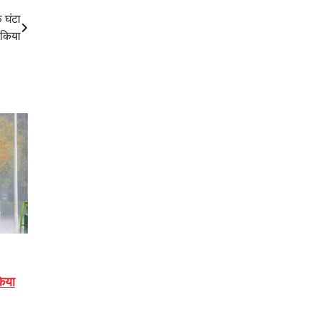
फ घंटा
 किया
किया