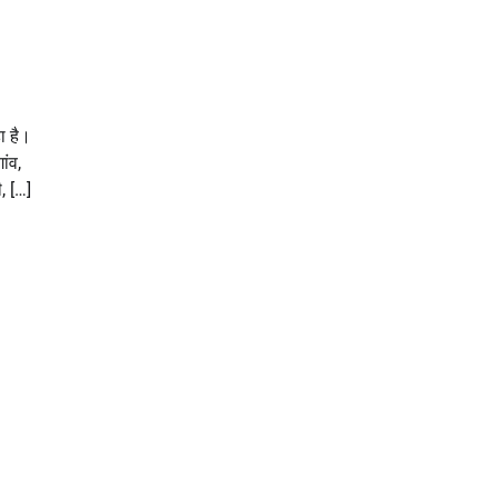
हा है।
ंव,
, […]