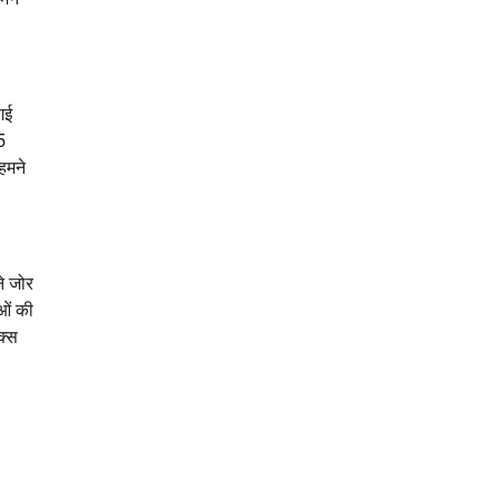
गई
5
हमने
ने जोर
ाओं की
क्स