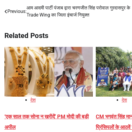
आम आदमी पार्टी पंजाब द्वारा चरणजीत सिंह परोवाल गुरदासपुर के
Post
Previous:
Trade Wing का जिला इंचार्ज नियुक्त
navigation
Related Posts
देश
देश
‘एक साल तक सोना न खरीदें’ PM मोदी की बड़ी
CM भगवंत सिंह मान न
अपील
प्रिंसिपलों के आठव