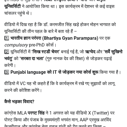
यूनिवर्सिटी
ने आयोजित किया था। इस कार्यक्रम में देशभर से कई वाइस
चांसलर पहुंचे थे।
वीडियो में दिख रहा है कि डॉ. करमजीत सिंह खड़े होकर मोहन भागवत को
यूनिवर्सिटी की तीन पहल के बारे में बता रहे हैं –
1️⃣
भारतीय ज्ञान परंपरा (
Bhartiya Gyan Parampara)
पर एक
compulsory
pre-PhD कोर्स।
2️⃣ यूनिवर्सिटी में
‘
सिख स्टडी चेयर’
बनाई गई है, जो
ऋग्वेद
और
‘
सर्वे सुखिनो
भवंतु’
को
‘
सरबत दा भला’
(गुरु नानक देव की शिक्षा) से जोड़कर पढ़ाई
करेगी।
3️⃣
Punjabi language
को
IT
से जोड़कर नया कोर्स शुरू
किया गया है।
वीडियो में VC यह भी कहते हैं कि वे कार्यक्रम में रखे गए सुझावों को लागू
करने की कोशिश करेंगे।
कैसे भड़का विवाद
?
कांग्रेस MLA
परगट सिंह
ने 1 अगस्त को यह वीडियो X (Twitter) पर
पोस्ट किया और पंजाब के मुख्यमंत्री भगवंत मान, AAP प्रमुख अरविंद
केजरीवाल और कांग्रेस नेता राहुल गांधी को टैग करते हुए लिखा –