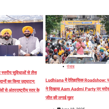
पंजाब
स्तरीय सुविधाओं से लैस
Ludhiana में ऐतिहासिक Roadshow: 
दानों का किया उद्घाटन;
ने दिखाया Aam Aadmi Party पर भरोस
ों से अंतरराष्ट्रीय स्तर के
जीत की लगाई मुहर