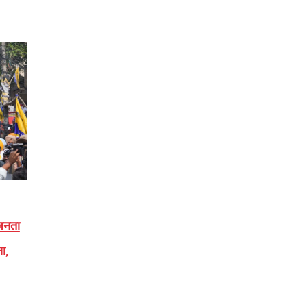
जनता
ा,