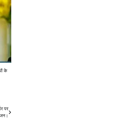
ं के
डर पर
योजन।