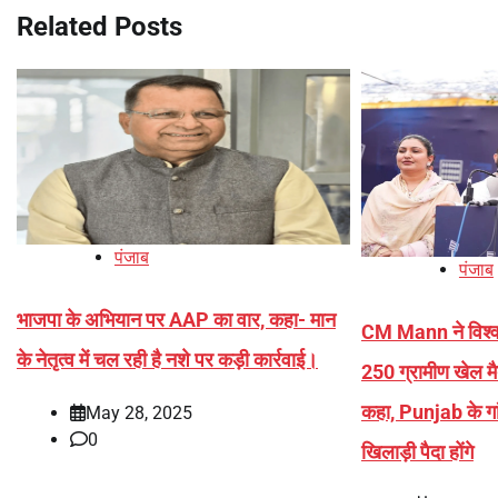
Related Posts
पंजाब
पंजाब
भाजपा के अभियान पर AAP का वार, कहा- मान
CM Mann ने विश्व 
के नेतृत्व में चल रही है नशे पर कड़ी कार्रवाई।
250 ग्रामीण खेल मै
कहा, Punjab के गांव
May 28, 2025
0
खिलाड़ी पैदा होंगे