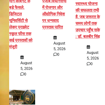
मान कैबिनेट के
पंजाब विधानसभा
स्वास्थ्य योजना
बड़े फैसले,
में रोजगार और
की सफलता तभी
डिजिटल
औद्योगिक निवेश
है, जब ज़रूरत के
यूनिवर्सिटी से
पर धन्यवाद
समय लोगों तक
लेकर प्राइवेट
प्रस्ताव पारित
उपचार पहुँच सके
स्कूल फीस तक
: डॉ. बलबीर सिंह
कई प्रस्तावों को
August
मंजूरी
5, 2026
August
0
5, 2026
August
0
5, 2026
0