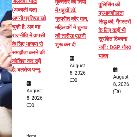
‘बेअदबी’ पार्टी
मुक्तसर की तियां
पुलिसिंग की
(अकाली दल)
में पहुंचीं डॉ.
प्रभावशीलता
अपनी प्रतिष्ठा खो
गुरप्रीत कौर मान,
सिद्ध की; गैंगस्टरों
चुकी है, अब वह
महिलाओं ने चुनाव
के लिए कहीं भी
राजनीति में वापसी
की तारीख पूछनी
सुरक्षित ठिकाना
के लिए भाजपा से
शुरू कर दी
नहीं : DGP गौरव
समझौता करने की
यादव
कोशिश कर रही
August
है: बलतेज पन्नू
8, 2026
August
0
8, 2026
August
0
8, 2026
0
पंजाब