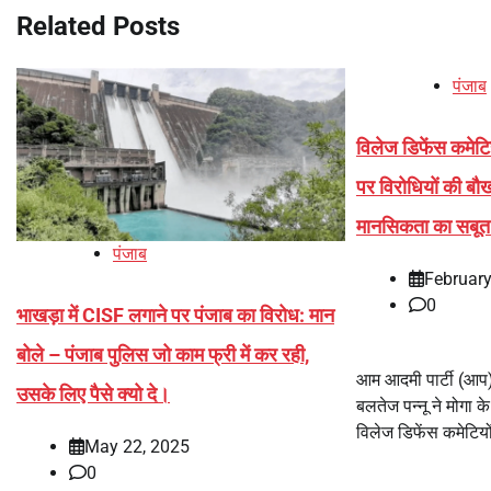
Related Posts
पंजाब
विलेज डिफेंस कमेटि
पर विरोधियों की 
मानसिकता का सबू
पंजाब
February
0
भाखड़ा में CISF लगाने पर पंजाब का विरोध: मान
बोले – पंजाब पुलिस जो काम फ्री में कर रही,
आम आदमी पार्टी (आप) प
उसके लिए पैसे क्यो दे।
बलतेज पन्नू ने मोगा क
विलेज डिफेंस कमेटिय
May 22, 2025
0