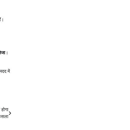
ैं।
ेजा
।
दद में
 होगा
ैसला