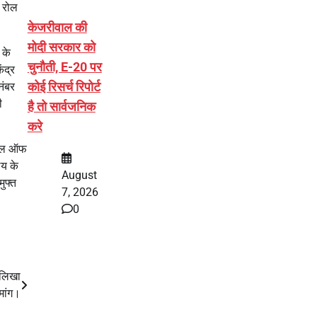
े रोल
केजरीवाल की
मोदी सरकार को
 के
चुनौती, E-20 पर
ंद्र
कोई रिसर्च रिपोर्ट
नंबर
ी
है तो सार्वजनिक
करे
्कूल ऑफ
लय के
August
मुफ्त
7, 2026
0
 लिखा
मांग।