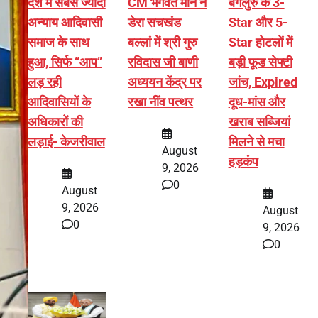
देश में सबसे ज्यादा
CM भगवंत मान ने
बेंगलुरु के 3-
अन्याय आदिवासी
डेरा सचखंड
Star और 5-
समाज के साथ
बल्लां में श्री गुरु
Star होटलों में
हुआ, सिर्फ ‘‘आप’’
रविदास जी बाणी
बड़ी फूड सेफ्टी
लड़ रही
अध्ययन केंद्र पर
जांच, Expired
आदिवासियों के
रखा नींव पत्थर
दूध-मांस और
अधिकारों की
खराब सब्जियां
लड़ाई- केजरीवाल
मिलने से मचा
August
हड़कंप
9, 2026
0
August
9, 2026
August
0
9, 2026
0