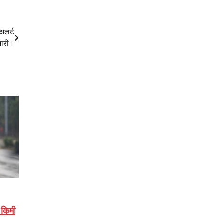
 अलर्ट
ारी।
 किमी