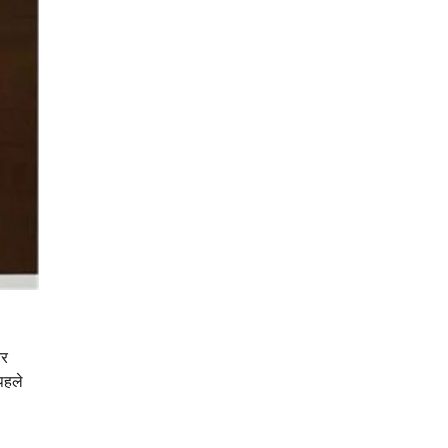
और
 पहले