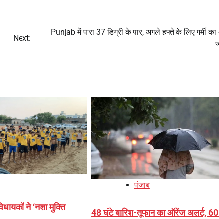
Punjab में पारा 37 डिग्री के पार, अगले हफ्ते के लिए गर्मी का
Next:
ज
पंजाब
धायकों ने ‘नशा मुक्ति
48 घंटे बारिश-तूफान का ऑरेंज अलर्ट, 60