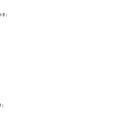
ा है।
गी।