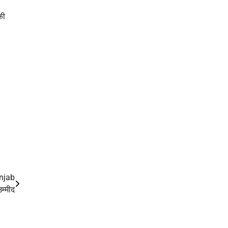
की
unjab
म्मीद