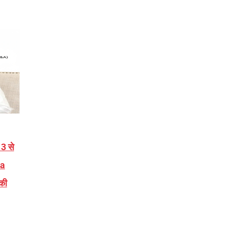
3 से
va
की