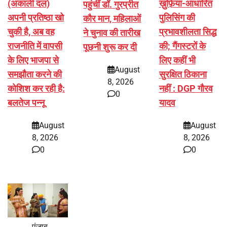
(अकाली दल)
ख़ुफ़िया-आधारित
पहुंचीं डॉ. गुरप्रीत
अपनी प्रतिष्ठा खो
पुलिसिंग की
कौर मान, महिलाओं
चुकी है, अब वह
प्रभावशीलता सिद्ध
ने चुनाव की तारीख
राजनीति में वापसी
की; गैंगस्टरों के
पूछनी शुरू कर दी
के लिए भाजपा से
लिए कहीं भी
August
समझौता करने की
सुरक्षित ठिकाना
8, 2026
कोशिश कर रही है:
नहीं : DGP गौरव
0
बलतेज पन्नू
यादव
August
August
8, 2026
8, 2026
0
0
पंजाब