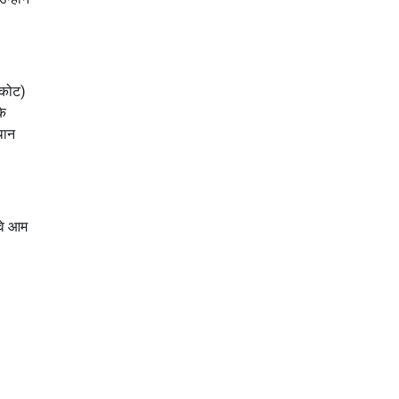
दकोट)
के
थान
 वे आम