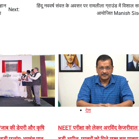
महान
हिंदू नववर्ष संवत के अवसर पर रामलीला ग्राउंड में विशाल स
Next:
ा
आयोजित Manish Sis
देश
ाब की डेयरी और कृषि
NEET परीक्षा को लेकर अरविंद केजरीवाल
 बड़ी छलांग; भगवंत मान
बड़ी अपील, छात्रों को मिले मुफ्त बस यात्रा