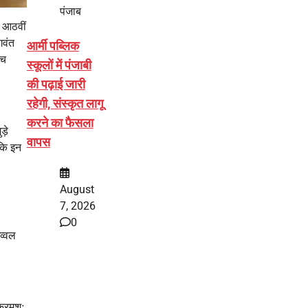
पंजाब
ी आठवीं
गवंत
आर्मी पब्लिक
ंच
स्कूलों में पंजाबी
की पढ़ाई जारी
रहेगी, संस्कृत लागू
करने का फैसला
ड़े
वापस
 कि इन
August
7, 2026
0
अव्वल
क्रमशः