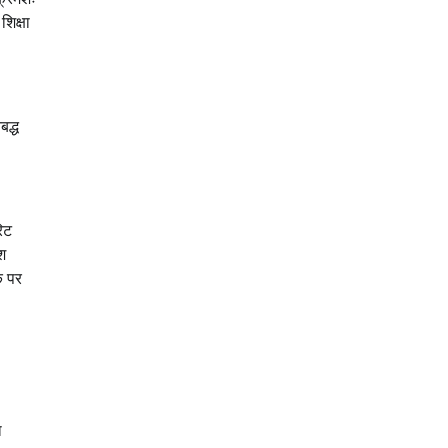
शिक्षा
बद्ध
िट
ेश
ंक पर
ा