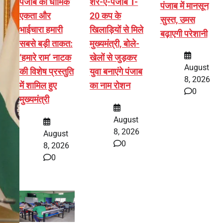
पंजाब की धार्मिक
शेर-ए-पंजाब T-
पंजाब में मानसून
एकता और
20 कप के
सुस्त, उमस
भाईचारा हमारी
खिलाड़ियों से मिले
बढ़ाएगी परेशानी
सबसे बड़ी ताकत:
मुख्यमंत्री, बोले-
‘हमारे राम’ नाटक
खेलों से जुड़कर
August
की विशेष प्रस्तुति
युवा बनाएंगे पंजाब
8, 2026
में शामिल हुए
का नाम रोशन
0
मुख्यमंत्री
August
8, 2026
August
0
8, 2026
0