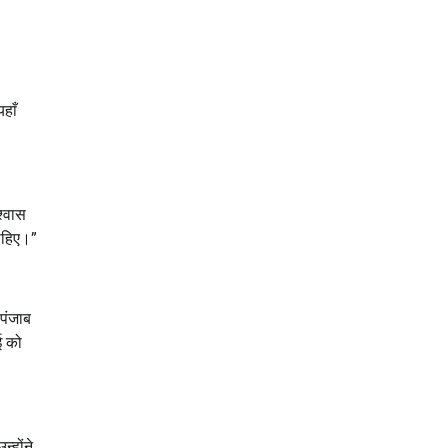
हाँ
श्वास
चाहिए।”
पंजाब
ई को
्होंने