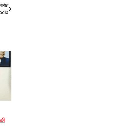
मारोह
odia
 की