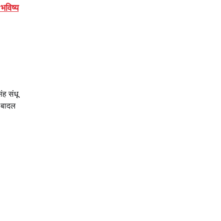
भविष्य
ंह संधू
ह बादल