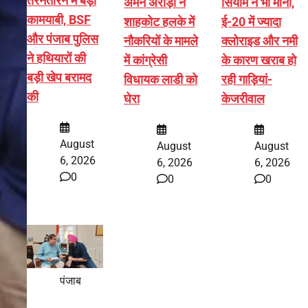
तरनतारन में बड़ी
अमन अरोड़ा ने
सियाम ने भी माना,
कामयाबी, BSF
शाहकोट हलके में
ई-20 में ज्यादा
और पंजाब पुलिस
नौकरियों के मामले
क्लोराइड और नमी
ने हथियारों की
में कांग्रेसी
के कारण खराब हो
बड़ी खेप बरामद
विधायक लाडी को
रही गाड़ियां-
की
घेरा
केजरीवाल
August
August
August
6, 2026
6, 2026
6, 2026
0
0
0
पंजाब