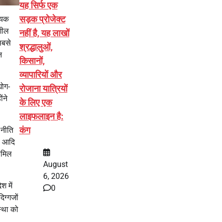
यह सिर्फ एक
सड़क प्रोजेक्ट
णायक
िशील
नहीं है, यह लाखों
सबसे
श्रद्धालुओं,
न
किसानों,
व्यापारियों और
योग-
रोजाना यात्रियों
ंने
के लिए एक
लाइफलाइन है:
कंग
 नीति
या आदि
शामिल
August
6, 2026
श में
0
िग्गजों
स्था को