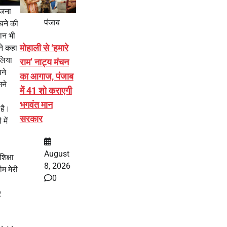
ोजना
पंजाब
चने की
ान भी
मोहाली से ‘हमारे
ने कहा
लिया
राम’ नाट्य मंचन
पने
का आगाज, पंजाब
मने
में 41 शो कराएगी
भगवंत मान
 है।
सरकार
में
August
िक्षा
8, 2026
म मेरी
0
र