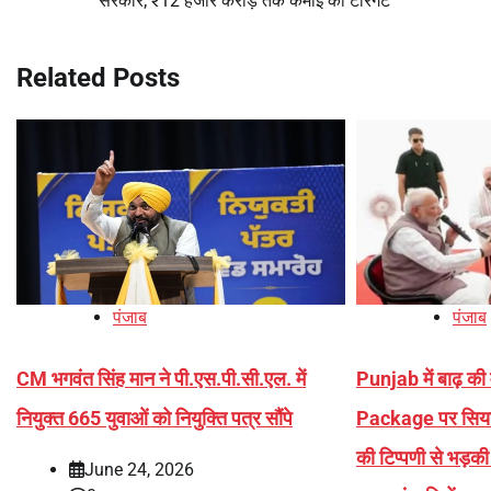
सरकार; ₹12 हजार करोड़ तक कमाई का टारगेट
navigation
Related Posts
पंजाब
पंजाब
CM भगवंत सिंह मान ने पी.एस.पी.सी.एल. में
Punjab में बाढ़ क
नियुक्त 665 युवाओं को नियुक्ति पत्र सौंपे
Package पर सिया
की टिप्पणी से भड़क
June 24, 2026