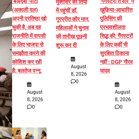
‘बेअदबी’ पार्टी
‘गैंगस्टरां ते वार’ ने
मुक्तसर की तियां
(अकाली दल)
ख़ुफ़िया-आधारित
में पहुंचीं डॉ.
अपनी प्रतिष्ठा खो
पुलिसिंग की
गुरप्रीत कौर मान,
चुकी है, अब वह
प्रभावशीलता
महिलाओं ने चुनाव
राजनीति में वापसी
सिद्ध की; गैंगस्टरों
की तारीख पूछनी
के लिए भाजपा से
के लिए कहीं भी
शुरू कर दी
समझौता करने की
सुरक्षित ठिकाना
कोशिश कर रही
नहीं : DGP गौरव
August
है: बलतेज पन्नू
यादव
8, 2026
0
August
August
8, 2026
8, 2026
0
0