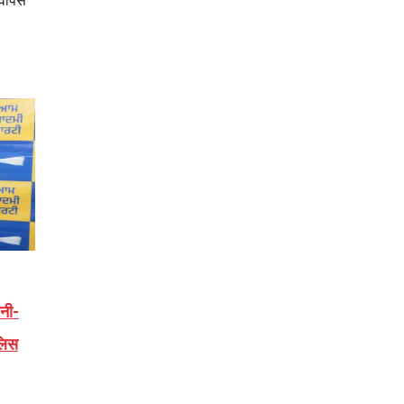
 वापस
वनी-
लिस