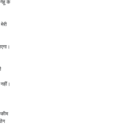
हूं के
मेरी
जाएगा।
ी
 नहीं।
स्कीम
योग