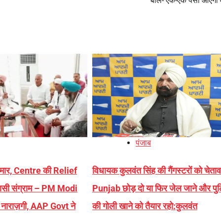
बोले- एक-एक पैसा आएगा
पंजाब
ी मार, Centre की Relief
विधायक कुलवंत सिंह की गैंगस्टरों को चेता
सी संग्राम – PM Modi
Punjab छोड़ दो या फिर जेल जाने और पु
ी नाराज़गी, AAP Govt ने
की गोली खाने को तैयार रहो:कुलवंत