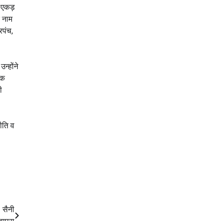
 एकड़
े नाम
रपंच,
न्होंने
एक
ी
ीति व
 सैनी