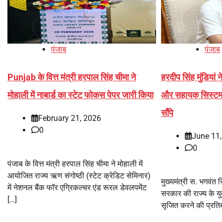
पंजाब
पंजाब
Punjab के वित्त मंत्री हरपाल सिंह चीमा ने
हरदीप सिंह मुंडियां 
मोहाली में नाबार्ड का स्टेट फोकस पेपर जारी किया
और सहायक सिस्टम मै
सौंपे
February 21, 2026
0
June 11
0
पंजाब के वित्त मंत्री हरपाल सिंह चीमा ने मोहाली में
आयोजित राज्य ऋण संगोष्ठी (स्टेट क्रेडिट सेमिनार)
मुख्यमंत्री स. भगवंत स
में नेशनल बैंक फॉर एग्रिकल्चर एंड रूरल डेवलपमेंट
सरकार की राज्य के य
[…]
सृजित करने की प्रतिब