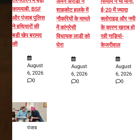
तरनतारन में बड़ी
अमन अरोड़ा ने
सियाम ने भी माना,
कामयाबी, BSF
शाहकोट हलके में
ई-20 में ज्यादा
और पंजाब पुलिस
नौकरियों के मामले
क्लोराइड और नमी
ने हथियारों की
में कांग्रेसी
के कारण खराब हो
बड़ी खेप बरामद
विधायक लाडी को
रही गाड़ियां-
की
घेरा
केजरीवाल
August
August
August
6, 2026
6, 2026
6, 2026
0
0
0
पंजाब