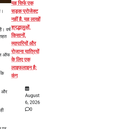
यह सिर्फ एक
सड़क प्रोजेक्ट
या।
नहीं है, यह लाखों
श्रद्धालुओं,
ै। वर्ष
किसानों,
 तहत
व्यापारियों और
रोजाना यात्रियों
्कूल ऑफ
के लिए एक
लाइफलाइन है:
 कि
कंग
री और
August
6, 2026
0
 ही
म पर