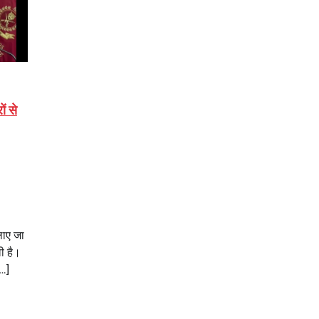
ों से
लाए जा
ी है।
…]