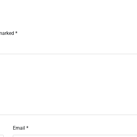
 marked
*
Email
*