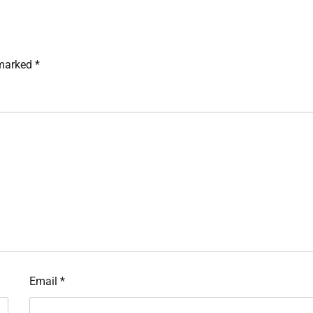
 marked
*
Email
*