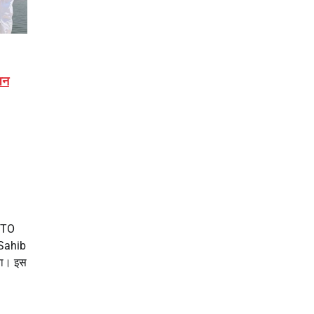
जन
 ETO
 Sahib
िया। इस