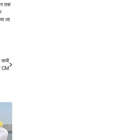
जार तक
क
ाया जा
त सभी
्व CM