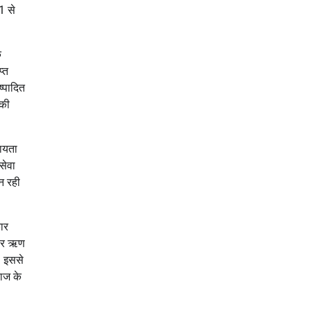
1 से
ि
्त
्पादित
 की
हायता
सेवा
बन रही
ार
र पर ऋण
। इससे
याज के