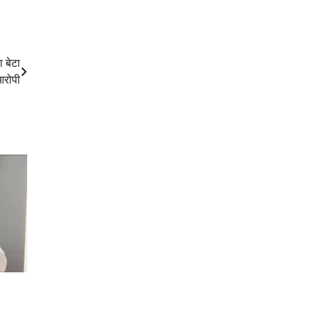
 बेटा
आरोपी