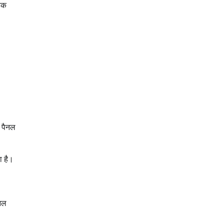
ड़क
 पैनल
ा है।
ैनल