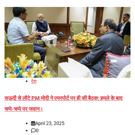
देश
सऊदी से लौटे PM मोदी ने एयरपोर्ट पर ही की बैठक; हमले के बाद
चप्पे-चप्पे पर जवान।
April 23, 2025
0