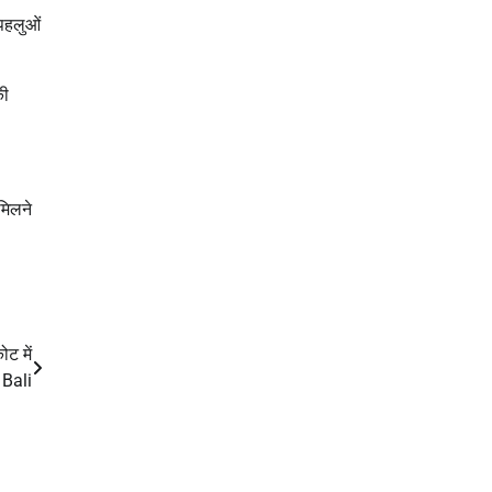
 पहलुओं
की
मिलने
ट में
 Bali