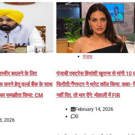
पंजाब
 तस्वीर बदलने के लिए
पंजाबी एक्ट्रेस हिमांशी खुराना से मांगी 10 
करने हेतु वर्ल्ड बैंक के साथ
फिरौती:गैंगस्टर ने थ्रेट कॉल किया, कहा- प
े का समझौता किया: CM
नहीं दिए, तो मार देंगे; मोहाली में FIR
February 14, 2026
0
8, 2026