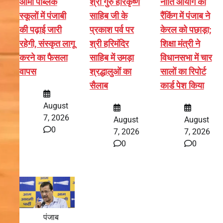
आर्मी पब्लिक
श्री गुरु हरिकृष्ण
नीति आयोग की
स्कूलों में पंजाबी
साहिब जी के
रैंकिंग में पंजाब ने
की पढ़ाई जारी
प्रकाश पर्व पर
केरल को पछाड़ा;
रहेगी, संस्कृत लागू
श्री हरिमंदिर
शिक्षा मंत्री ने
करने का फैसला
साहिब में उमड़ा
विधानसभा में चार
वापस
श्रद्धालुओं का
सालों का रिपोर्ट
सैलाब
कार्ड पेश किया
August
7, 2026
August
August
0
7, 2026
7, 2026
0
0
पंजाब