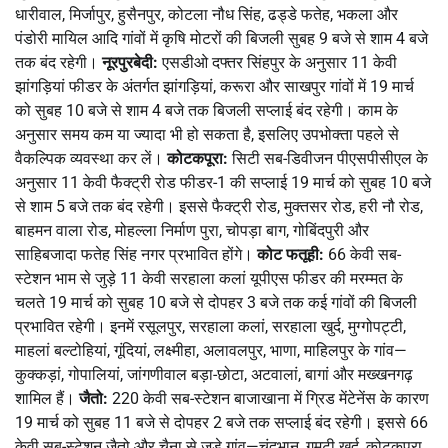
धारीवाल, मिर्जापुर, हुसैनपुर, कोटला नौध सिंह, ढड्डे फतेह, भकला और
पंडोरी मायिल आदि गांवों में कृषि मोटरों की बिजली सुबह 9 बजे से शाम 4 बजे
तक बंद रहेगी।
नूरपुरबेदी:
एसडीओ दफ्तर सिंहपुर के अनुसार 11 केवी
झांगड़ियां फीडर के अंतर्गत झांगड़ियां, करूरा और साखपुर गांवों में 19 मार्च
को सुबह 10 बजे से शाम 4 बजे तक बिजली सप्लाई बंद रहेगी। काम के
अनुसार समय कम या ज्यादा भी हो सकता है, इसलिए उपभोक्ता पहले से
वैकल्पिक व्यवस्था कर लें।
कोटकपूरा:
सिटी सब-डिवीजन पीएसपीसीएल के
अनुसार 11 केवी फैक्ट्री रोड फीडर-1 की सप्लाई 19 मार्च को सुबह 10 बजे
से शाम 5 बजे तक बंद रहेगी। इससे फैक्ट्री रोड, मुक्तसर रोड, हरी नौ रोड,
बाहमन वाला रोड, मोहल्ला निर्माण पुरा, चोपड़ा बाग, गोबिंदपुरी और
साहिबजादा फतेह सिंह नगर प्रभावित होंगे।
कोट फतूही:
66 केवी सब-
स्टेशन भाम से जुड़े 11 केवी सरहाला कलां यूपीएस फीडर की मरम्मत के
चलते 19 मार्च को सुबह 10 बजे से दोपहर 3 बजे तक कई गांवों की बिजली
प्रभावित रहेगी। इनमें रसूलपुर, सरहाला कलां, सरहाला खुर्द, मुग्गोपट्टी,
माहलां बल्टोहियां, गूंदियां, लक्ष्मीहा, अलावलपुर, भाणा, माहिलपुर के गांव—
कुक्कड़ां, गोपालियां, जांगणीवाल बड़ा-छोटा, अटवालां, बागां और मख्खनगढ़
शामिल हैं।
जैतो:
220 केवी सब-स्टेशन बाजाखाना में ग्रिड मेंटेनेंस के कारण
19 मार्च को सुबह 11 बजे से दोपहर 2 बजे तक सप्लाई बंद रहेगी। इससे 66
केवी सब-स्टेशन जैतो और चैना से जुड़े गांव—चंदभान, गुमटी खुर्द, कोटकपूरा