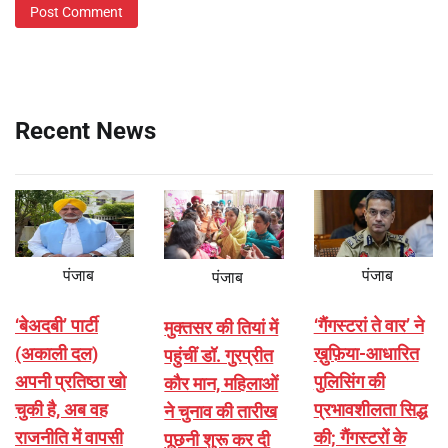
Recent News
पंजाब
पंजाब
पंजाब
‘बेअदबी’ पार्टी
‘गैंगस्टरां ते वार’ ने
मुक्तसर की तियां में
(अकाली दल)
ख़ुफ़िया-आधारित
पहुंचीं डॉ. गुरप्रीत
अपनी प्रतिष्ठा खो
पुलिसिंग की
कौर मान, महिलाओं
चुकी है, अब वह
प्रभावशीलता सिद्ध
ने चुनाव की तारीख
राजनीति में वापसी
की; गैंगस्टरों के
पूछनी शुरू कर दी