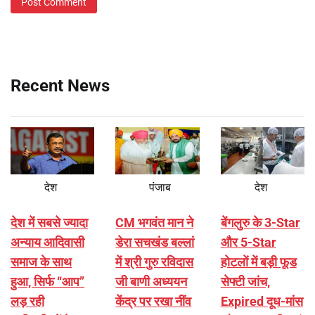
Recent News
देश
पंजाब
देश
देश में सबसे ज्यादा
CM भगवंत मान ने
बेंगलुरु के 3-Star
अन्याय आदिवासी
डेरा सचखंड बल्लां
और 5-Star
समाज के साथ
में श्री गुरु रविदास
होटलों में बड़ी फूड
हुआ, सिर्फ ‘‘आप’’
जी बाणी अध्ययन
सेफ्टी जांच,
लड़ रही
केंद्र पर रखा नींव
Expired दूध-मांस