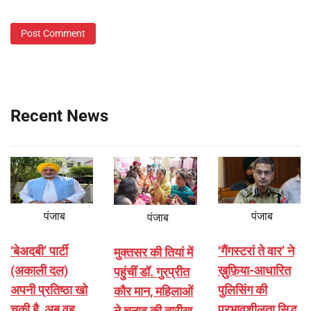
Recent News
पंजाब
पंजाब
पंजाब
‘बेअदबी’ पार्टी
‘गैंगस्टरां ते वार’ ने
मुक्तसर की तियां में
(अकाली दल)
ख़ुफ़िया-आधारित
पहुंचीं डॉ. गुरप्रीत
अपनी प्रतिष्ठा खो
पुलिसिंग की
कौर मान, महिलाओं
चुकी है, अब वह
प्रभावशीलता सिद्ध
ने चुनाव की तारीख